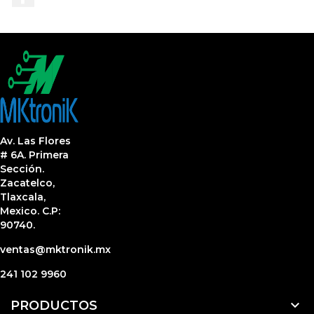
Av. Las Flores
# 6A. Primera
Sección.
Zacatelco,
Tlaxcala,
Mexico. C.P:
90740.
ventas@mktronik.mx
241 102 9960

PRODUCTOS