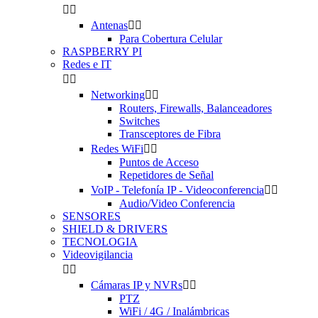


Antenas


Para Cobertura Celular
RASPBERRY PI
Redes e IT


Networking


Routers, Firewalls, Balanceadores
Switches
Transceptores de Fibra
Redes WiFi


Puntos de Acceso
Repetidores de Señal
VoIP - Telefonía IP - Videoconferencia


Audio/Video Conferencia
SENSORES
SHIELD & DRIVERS
TECNOLOGIA
Videovigilancia


Cámaras IP y NVRs


PTZ
WiFi / 4G / Inalámbricas