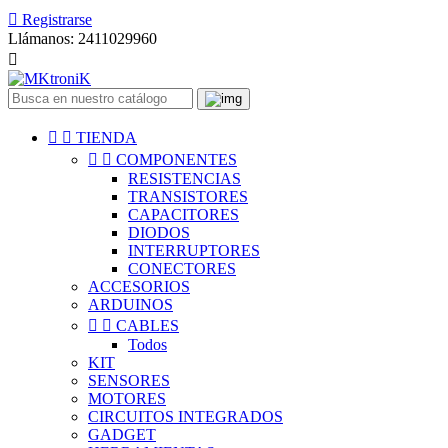

Registrarse
Llámanos:
2411029960



TIENDA


COMPONENTES
RESISTENCIAS
TRANSISTORES
CAPACITORES
DIODOS
INTERRUPTORES
CONECTORES
ACCESORIOS
ARDUINOS


CABLES
Todos
KIT
SENSORES
MOTORES
CIRCUITOS INTEGRADOS
GADGET