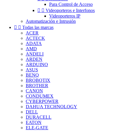
Para Control de Acceso


Videoporteros e Interfonos
Videoporteros IP
Automatización e Intrusión


Todas las marcas
ACER
ACTECK
ADATA
AMD
ANDELI
ARDEN
ARDUINO
ASUS
BENQ
BROBOTIX
BROTHER
CANON
CONDUMEX
CYBERPOWER
DAHUA TECHNOLOGY
DELL
DURACELL
EATON
ELE-GATE