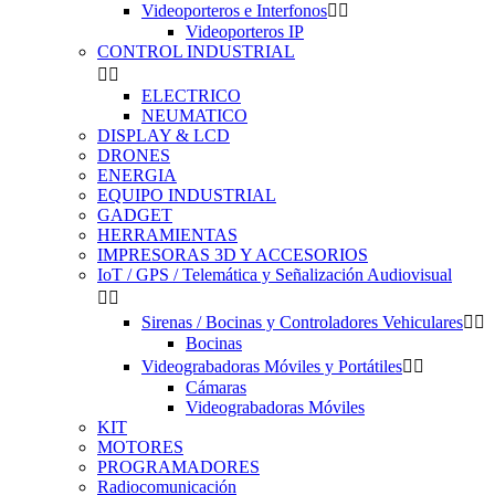
Videoporteros e Interfonos


Videoporteros IP
CONTROL INDUSTRIAL


ELECTRICO
NEUMATICO
DISPLAY & LCD
DRONES
ENERGIA
EQUIPO INDUSTRIAL
GADGET
HERRAMIENTAS
IMPRESORAS 3D Y ACCESORIOS
IoT / GPS / Telemática y Señalización Audiovisual


Sirenas / Bocinas y Controladores Vehiculares


Bocinas
Videograbadoras Móviles y Portátiles


Cámaras
Videograbadoras Móviles
KIT
MOTORES
PROGRAMADORES
Radiocomunicación