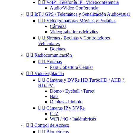


VoIP - Telefonía IP - Videoconferencia
Audio/Video Conferencia


IoT / GPS / Telemática y Señalización Audiovisual


Videograbadoras Móviles y Portátiles
Cámaras
Videograbadoras Móviles


Sirenas / Bocinas y Controladores
Vehiculares
Bocinas


Radiocomunicación


Antenas
Para Cobertura Celular


Videovigilancia


Cámaras y DVRs HD TurboHD / AHD /
HD-TVI
Domo / Eyeball / Turret
Bala
Ocultas - Pinhole


Cámaras IP y NVRs
PTZ
WiFi / 4G / Inalámbricas


Control de Acceso


Biométricos