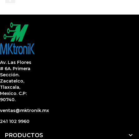
Av. Las Flores
# 6A. Primera
Sección.
Zacatelco,
Tlaxcala,
Mexico. C.P:
90740.
ventas@mktronik.mx
241 102 9960

PRODUCTOS