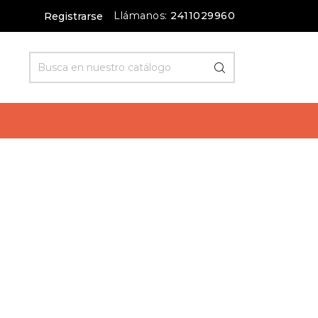
Llámanos:
2411029960
Registrarse