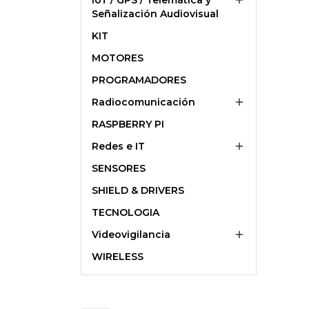
IoT / GPS / Telemática y

Señalización Audiovisual
KIT
MOTORES
PROGRAMADORES
Radiocomunicación

RASPBERRY PI
Redes e IT

SENSORES
SHIELD & DRIVERS
TECNOLOGIA
Videovigilancia

WIRELESS