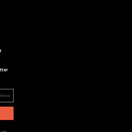
O
tter
 ver