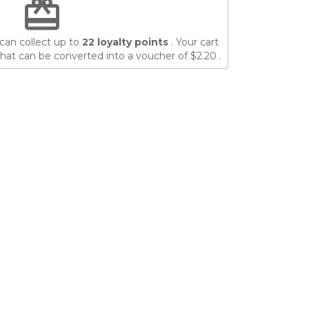
redeem
can collect up to
22
loyalty points
. Your cart
hat can be converted into a voucher of
$2.20
.