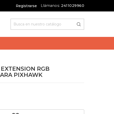
Llámanos:
2411029960
Registrarse
 EXTENSION RGB
PARA PIXHAWK