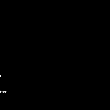
O
tter