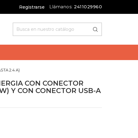
Llámanos:
2411029960
Registrarse
TA 2.4 A)
NERGIA CON CONECTOR
 W) Y CON CONECTOR USB-A