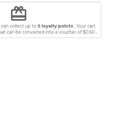
redeem
 can collect up to
5
loyalty points
. Your cart
at can be converted into a voucher of
$0.50
.