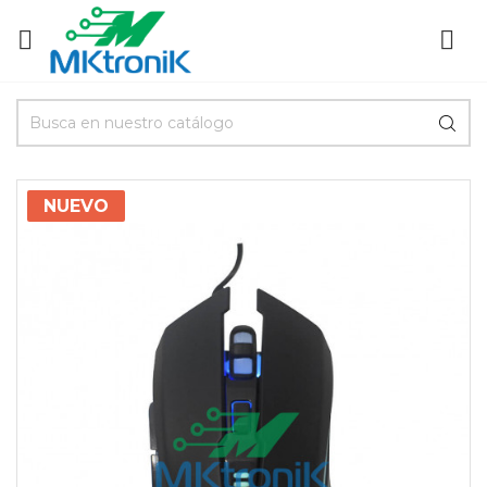


NUEVO