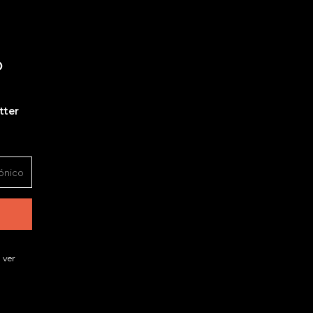
O
tter
 ver