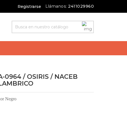
Llámanos:
2411029960
Registrarse
0964 / OSIRIS / NACEB
LAMBRICO
lor Negro