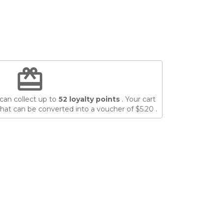
redeem
can collect up to
52
loyalty points
. Your cart
hat can be converted into a voucher of
$5.20
.