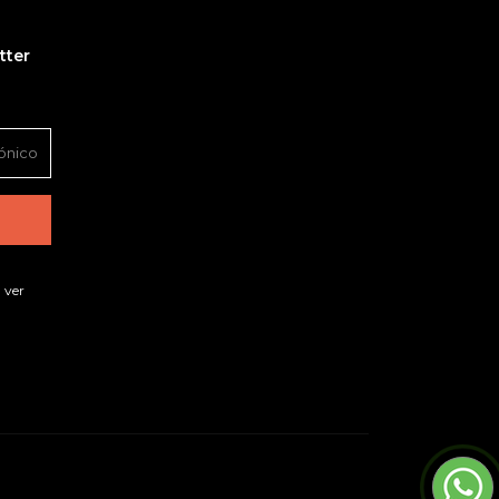
tter
 ver