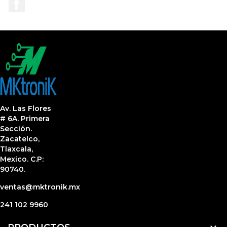
Facebook
Av. Las Flores
# 6A. Primera
Sección.
Zacatelco,
Tlaxcala,
Mexico. C.P:
90740.
ventas@mktronik.mx
241 102 9960