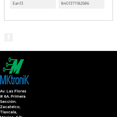
Ean13
8401371182586
Facebook
Av. Las Flores
# 6A. Primera
Sección.
Zacatelco,
Tlaxcala,