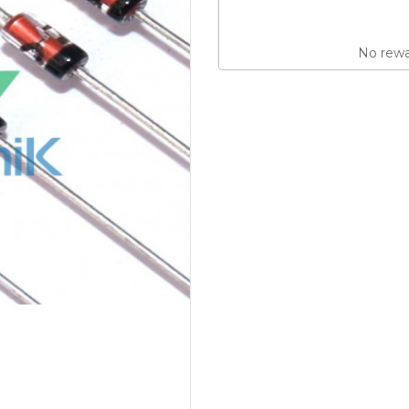
No rewar