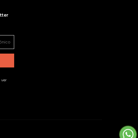
tter
 ver