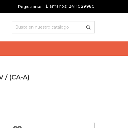
Llámanos:
2411029960
Registrarse
 / (CA-A)