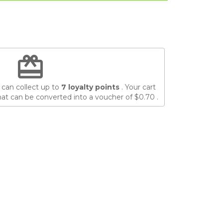
redeem
 can collect up to
7
loyalty points
. Your cart
at can be converted into a voucher of
$0.70
.