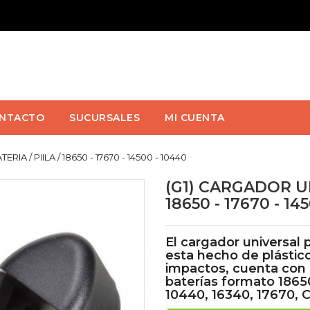
NTACTO
SUCURSALES
MI CUENTA
A / PIILA / 18650 - 17670 - 14500 - 10440
(G1) CARGADOR UN
18650 - 17670 - 14
El cargador universal 
esta hecho de plástico
impactos, cuenta con
baterías formato 18650
10440, 16340, 17670, C