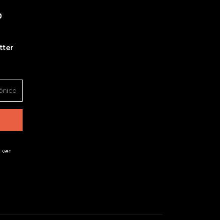
O
tter
 ver