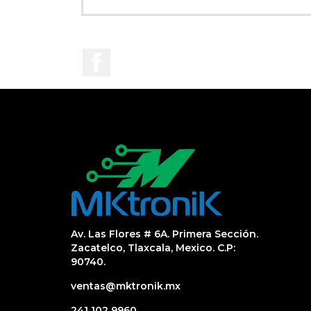
Facebook
Av. Las Flores # 6A. Primera Sección.
Zacatelco, Tlaxcala, Mexico. C.P:
90740.
ventas@mktronik.mx
241 102 9960