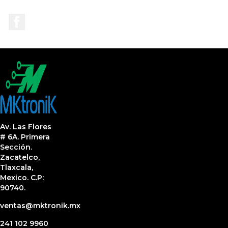
Facebook
Av. Las Flores
# 6A. Primera
Sección.
Zacatelco,
Tlaxcala,
Mexico. C.P:
90740.
ventas@mktronik.mx
241 102 9960