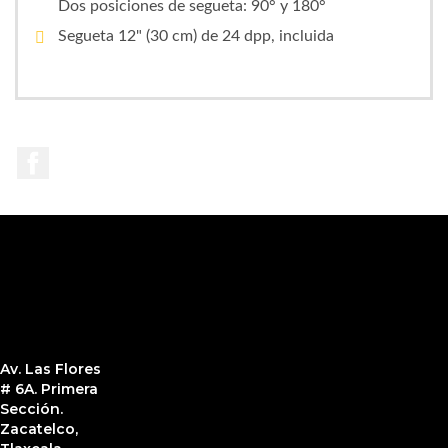
Dos posiciones de segueta: 90° y 180°
Segueta 12" (30 cm) de 24 dpp, incluida
Facebook
Av. Las Flores
# 6A. Primera
Sección.
Zacatelco,