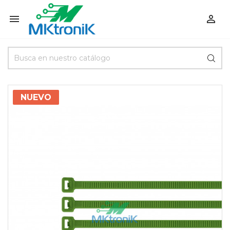


NUEVO