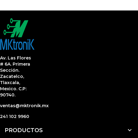
Av. Las Flores
# 6A. Primera
Sección.
Zacatelco,
Tlaxcala,
Mexico. C.P:
90740.
ventas@mktronik.mx
241 102 9960

PRODUCTOS