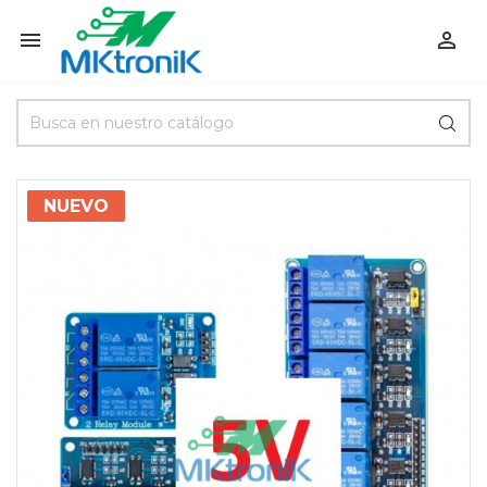


NUEVO