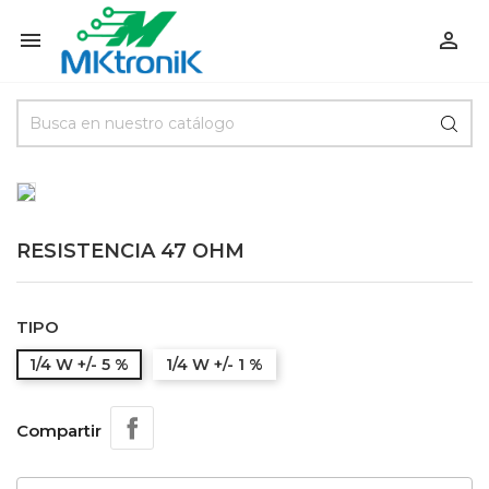


RESISTENCIA 47 OHM
TIPO
1/4 W +/- 5 %
1/4 W +/- 1 %
Compartir