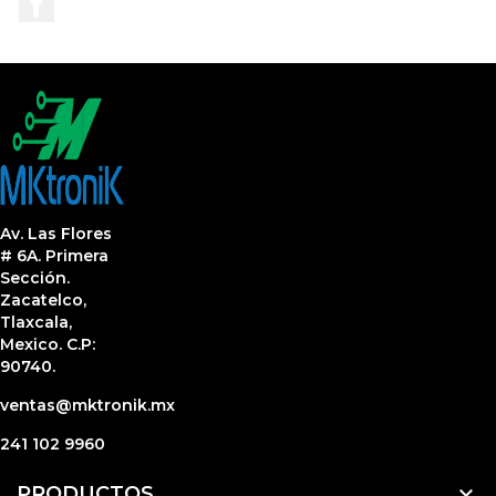
Av. Las Flores
# 6A. Primera
Sección.
Zacatelco,
Tlaxcala,
Mexico. C.P:
90740.
ventas@mktronik.mx
241 102 9960

PRODUCTOS