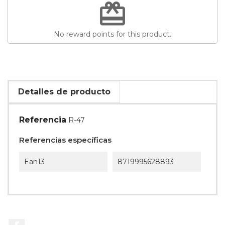
redeem
No reward points for this product.
Detalles de producto
Referencia
R-47
Referencias específicas
Ean13
8719995628893
Facebook