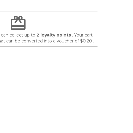
redeem
 can collect up to
2
loyalty points
. Your cart
at can be converted into a voucher of
$0.20
.