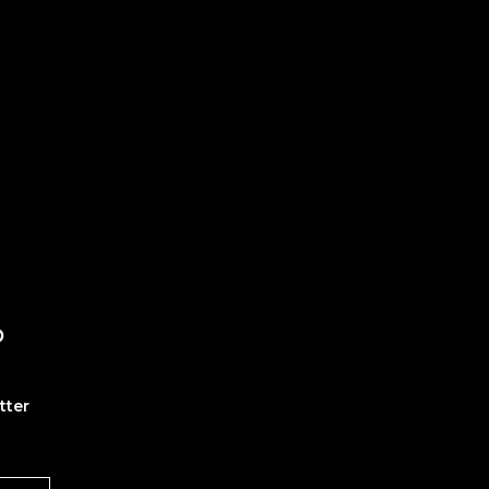
O
tter