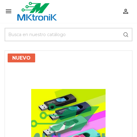


NUEVO