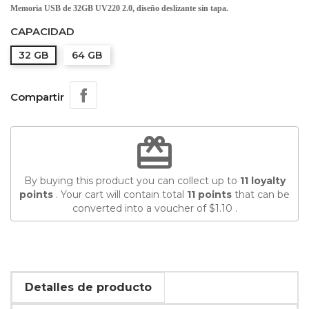
Memoria USB de 32GB UV220 2.0, diseño deslizante sin tapa.
CAPACIDAD
32 GB
64 GB
Compartir
redeem
By buying this product you can collect up to
11
loyalty
points
. Your cart will contain total
11
points
that can be
converted into a voucher of
$1.10
.
Detalles de producto