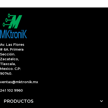
Av. Las Flores
# 6A. Primera
Sección.
Zacatelco,
Tlaxcala,
Mexico. C.P:
90740.
ventas@mktronik.mx
241 102 9960

PRODUCTOS