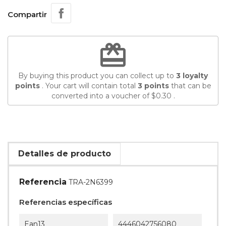
Compartir
redeem
By buying this product you can collect up to
3
loyalty
points
. Your cart will contain total
3
points
that can be
converted into a voucher of
$0.30
.
Detalles de producto
Referencia
TRA-2N6399
Referencias específicas
Ean13
4446042756080