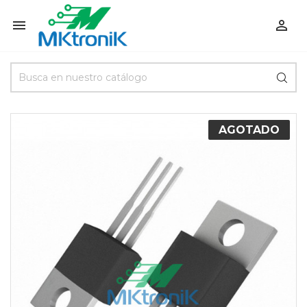


AGOTADO