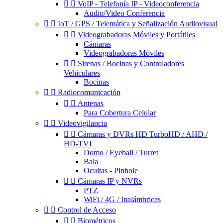


VoIP - Telefonía IP - Videoconferencia
Audio/Video Conferencia


IoT / GPS / Telemática y Señalización Audiovisual


Videograbadoras Móviles y Portátiles
Cámaras
Videograbadoras Móviles


Sirenas / Bocinas y Controladores
Vehiculares
Bocinas


Radiocomunicación


Antenas
Para Cobertura Celular


Videovigilancia


Cámaras y DVRs HD TurboHD / AHD /
HD-TVI
Domo / Eyeball / Turret
Bala
Ocultas - Pinhole


Cámaras IP y NVRs
PTZ
WiFi / 4G / Inalámbricas


Control de Acceso


Biométricos