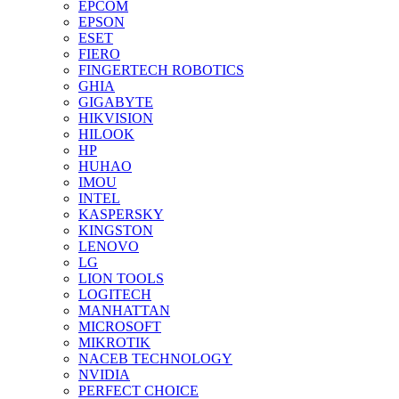
EPCOM
EPSON
ESET
FIERO
FINGERTECH ROBOTICS
GHIA
GIGABYTE
HIKVISION
HILOOK
HP
HUHAO
IMOU
INTEL
KASPERSKY
KINGSTON
LENOVO
LG
LION TOOLS
LOGITECH
MANHATTAN
MICROSOFT
MIKROTIK
NACEB TECHNOLOGY
NVIDIA
PERFECT CHOICE