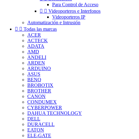
Para Control de Acceso


Videoporteros e Interfonos
Videoporteros IP
Automatización e Intrusión


Todas las marcas
ACER
ACTECK
ADATA
AMD
ANDELI
ARDEN
ARDUINO
ASUS
BENQ
BROBOTIX
BROTHER
CANON
CONDUMEX
CYBERPOWER
DAHUA TECHNOLOGY
DELL
DURACELL
EATON
ELE-GATE