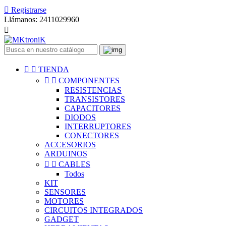

Registrarse
Llámanos:
2411029960



TIENDA


COMPONENTES
RESISTENCIAS
TRANSISTORES
CAPACITORES
DIODOS
INTERRUPTORES
CONECTORES
ACCESORIOS
ARDUINOS


CABLES
Todos
KIT
SENSORES
MOTORES
CIRCUITOS INTEGRADOS
GADGET