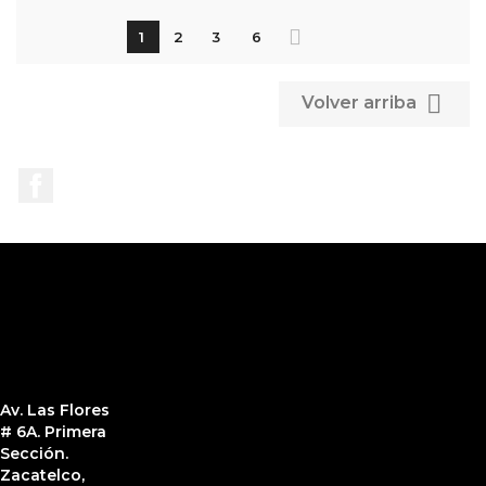
1
2
3
6

Volver arriba
Facebook
Av. Las Flores
# 6A. Primera
Sección.
Zacatelco,