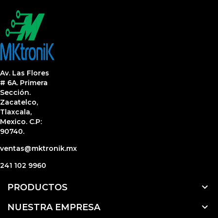
Av. Las Flores
# 6A. Primera
Sección.
Zacatelco,
Tlaxcala,
Mexico. C.P:
90740.
ventas@mktronik.mx
241 102 9960

PRODUCTOS

NUESTRA EMPRESA