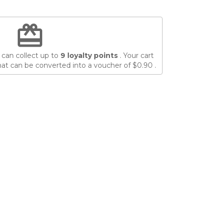
redeem
 can collect up to
9
loyalty points
. Your cart
at can be converted into a voucher of
$0.90
.