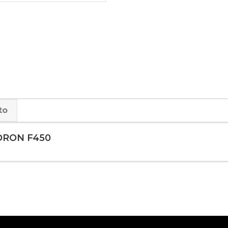
to
DRON F450