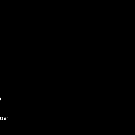
O
tter