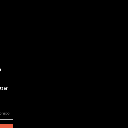
O
tter