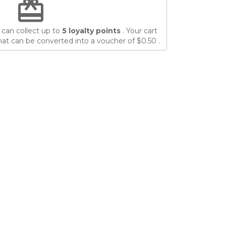
redeem
 can collect up to
5
loyalty points
. Your cart
at can be converted into a voucher of
$0.50
.