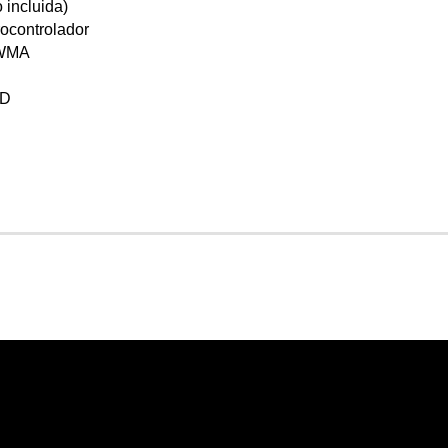
 incluida)
rocontrolador
 WMA
SD