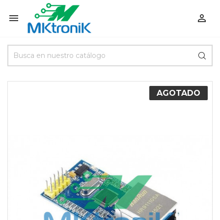


AGOTADO