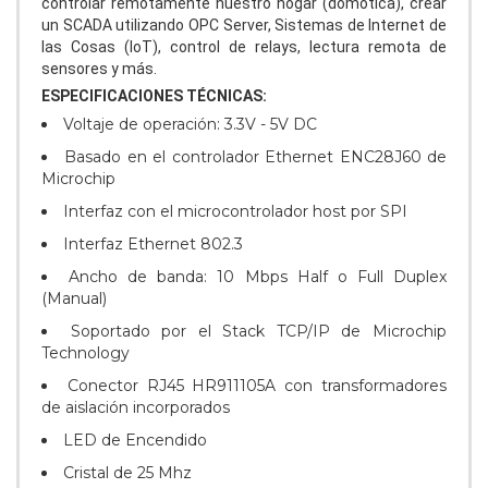
controlar remotamente nuestro hogar (domótica), crear
un SCADA utilizando OPC Server, Sistemas de Internet de
las Cosas (IoT), control de relays, lectura remota de
sensores y más.
ESPECIFICACIONES TÉCNICAS:
Voltaje de operación: 3.3V - 5V DC
Basado en el controlador Ethernet ENC28J60 de
Microchip
Interfaz con el microcontrolador host por SPI
Interfaz Ethernet 802.3
Ancho de banda: 10 Mbps Half o Full Duplex
(Manual)
Soportado por el Stack TCP/IP de Microchip
Technology
Conector RJ45 HR911105A con transformadores
de aislación incorporados
LED de Encendido
Cristal de 25 Mhz