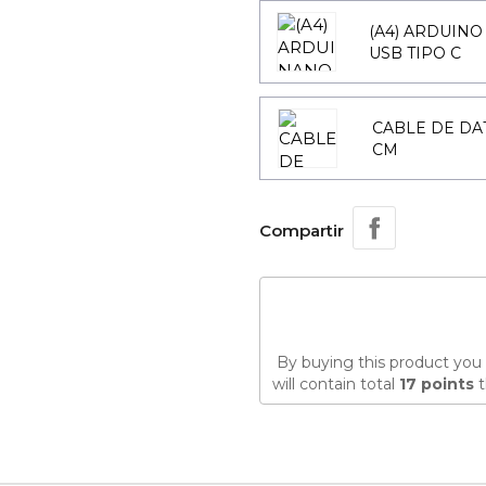
(A4) ARDUIN
USB TIPO C
CABLE DE DAT
CM
Compartir
By buying this product you 
will contain total
17
points
t