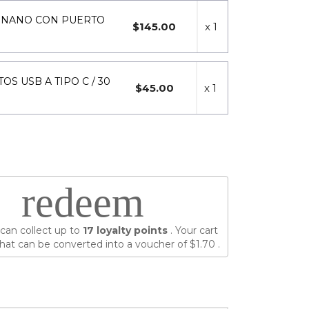
O NANO CON PUERTO
$145.00
x 1
OS USB A TIPO C / 30
$45.00
x 1
redeem
can collect up to
17
loyalty points
. Your cart
hat can be converted into a voucher of
$1.70
.