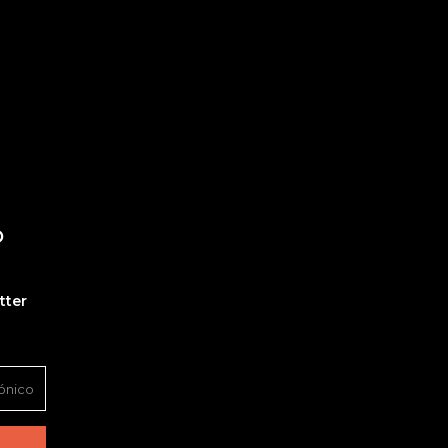
O
tter