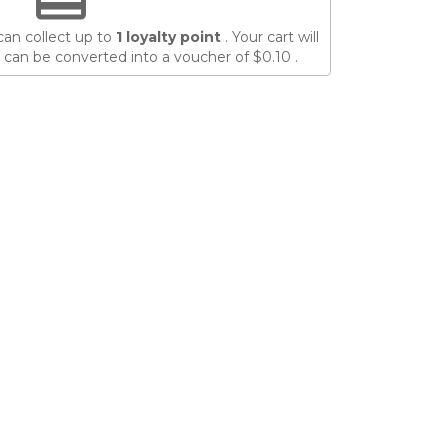
can collect up to
1
loyalty point
. Your cart will
 can be converted into a voucher of
$0.10
.