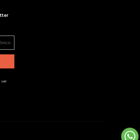
tter
 ver