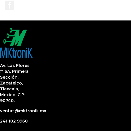
Facebook
Av. Las Flores
# 6A. Primera
Sección.
Zacatelco,
Tlaxcala,
Mexico. C.P:
90740.
ventas@mktronik.mx
241 102 9960