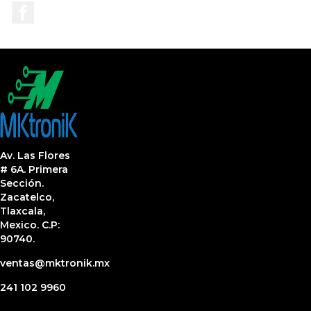
Facebook
Av. Las Flores
# 6A. Primera
Sección.
Zacatelco,
Tlaxcala,
Mexico. C.P:
90740.
ventas@mktronik.mx
241 102 9960