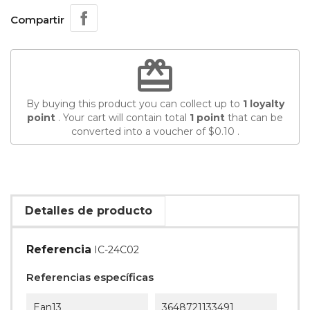
Compartir
redeem
By buying this product you can collect up to
1
loyalty
point
. Your cart will contain total
1
point
that can be
converted into a voucher of
$0.10
.
Detalles de producto
Referencia
IC-24C02
Referencias específicas
Ean13
3648721133491