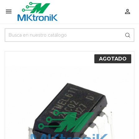


AGOTADO