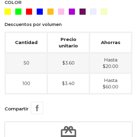
COLOR
AMARILLO
VERDE
ROJO
AZUL
NARANJA
ROSA
MORADO
BLANCO
BLANCO
UV
FRIO
CALIDO
Descuentos por volumen
Precio
Cantidad
Ahorras
unitario
Hasta
50
$3.60
$20.00
Hasta
100
$3.40
$60.00
Compartir
redeem