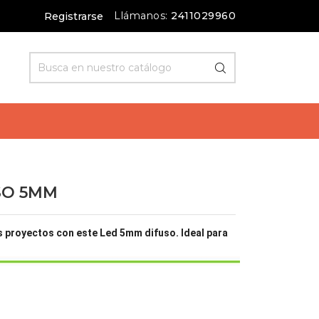
Llámanos:
2411029960
Registrarse
USO 5MM
s proyectos con este Led 5mm difuso. Ideal para
NJA