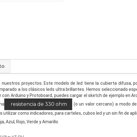
to
nuestros proyectos. Este modelo de led tiene la cubierta difusa, por 
mparado a los clásicos leds ultra brillantes. Hemos seleccionado espe
r con Arduino y Protoboard, puedes cargar el sketch de ejemplo en Ard
resistencia de 330 ohm
una
(o un valor cercano) a modo de 
es utilizar como indicadores, para carteles, cubos led y un sin fin de a
a, Azul, Rojo, Verde y Amarillo.