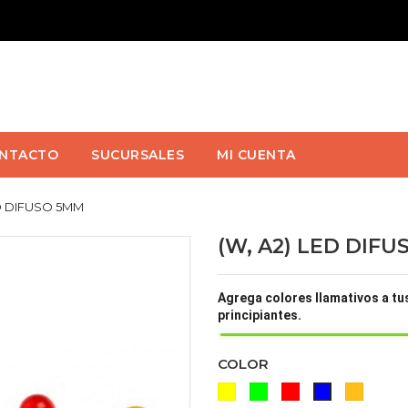
NTACTO
SUCURSALES
MI CUENTA
ED DIFUSO 5MM
(W, A2) LED DIF
Agrega colores llamativos a tu
principiantes.
COLOR
AMARILLO
VERDE
ROJO
NARA
AZUL