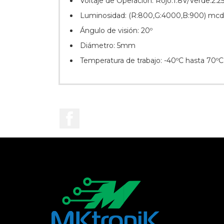
Voltaje de Operación: Rojo:1.8V/Verde:2.2
Luminosidad: (R:800,G:4000,B:900) mcd
Ángulo de visión: 20º
Diámetro: 5mm
Temperatura de trabajo: -40ºC hasta 70ºC
Facebook