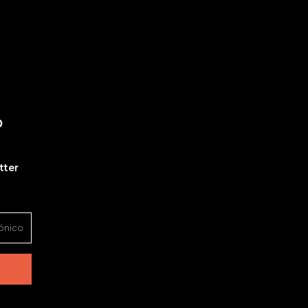
O
tter