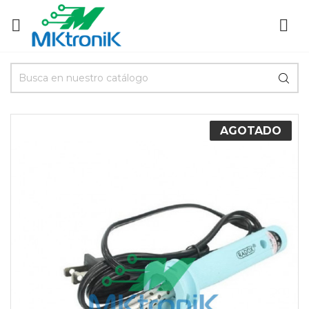


AGOTADO