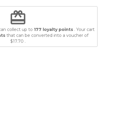
redeem
can collect up to
177
loyalty points
. Your cart
nts
that can be converted into a voucher of
$17.70
.