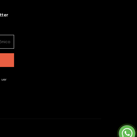
tter
 ver