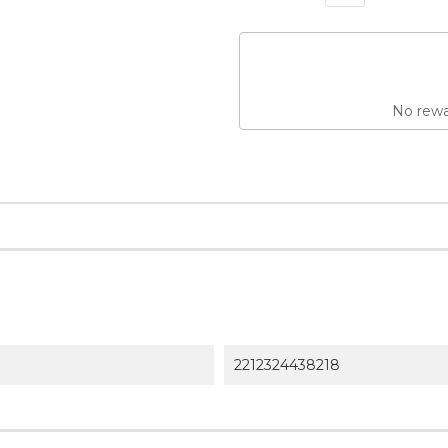
No rewar
2212324438218