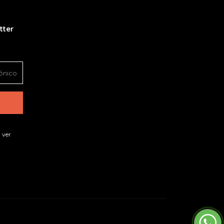
tter
 ver