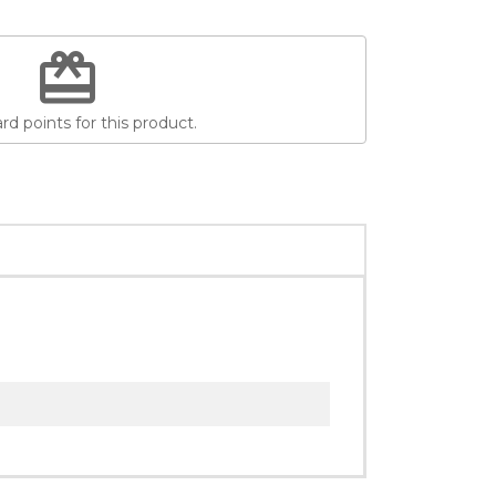
redeem
d points for this product.