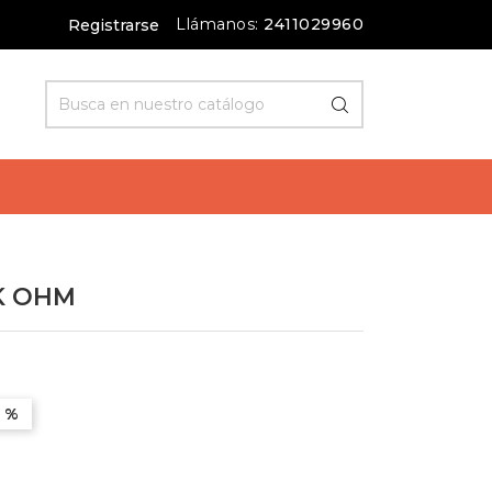
Llámanos:
2411029960
Registrarse
 K OHM
1 %