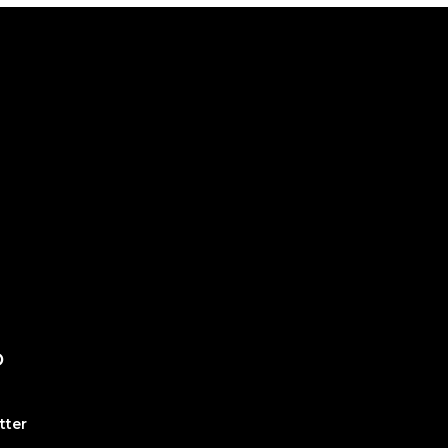
O
tter