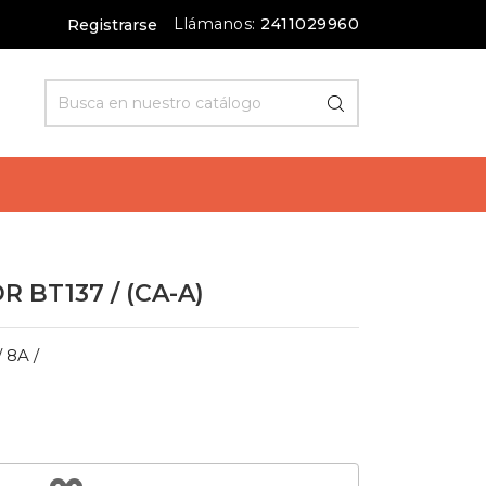
Llámanos:
2411029960
Registrarse
R BT137 / (CA-A)
 8A /