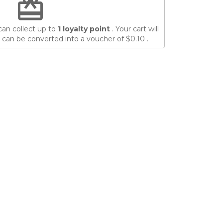
redeem
can collect up to
1
loyalty point
. Your cart will
 can be converted into a voucher of
$0.10
.