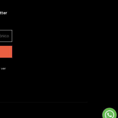
tter
 ver