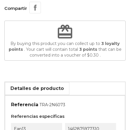
Compartir
redeem
By buying this product you can collect up to
3
loyalty
points
. Your cart will contain total
3
points
that can be
converted into a voucher of
$0.30
.
Detalles de producto
Referencia
TRA-2N6073
Referencias específicas
Ean13
1462875977310