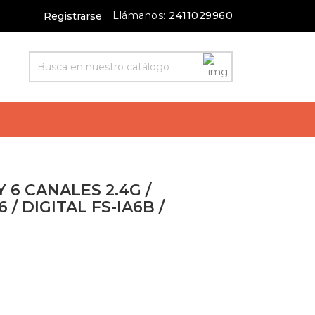
Llámanos:
2411029960
Registrarse
 6 CANALES 2.4G /
 / DIGITAL FS-IA6B /