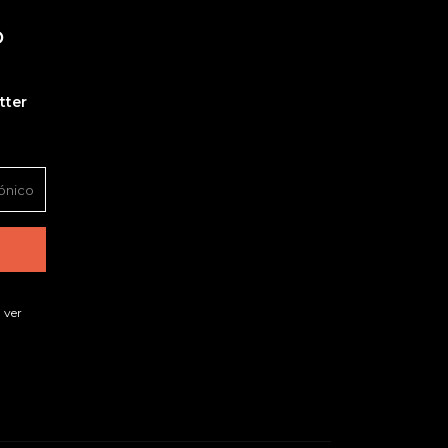
O
tter
 ver