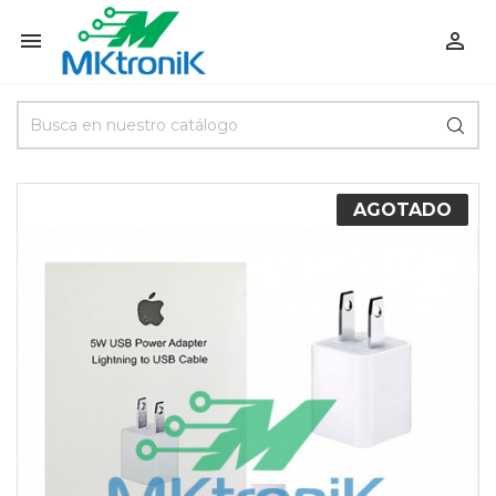


AGOTADO