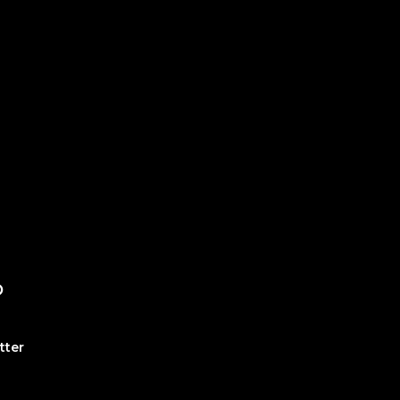
O
tter