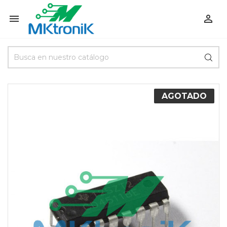


AGOTADO