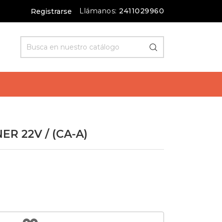
Llámanos:
2411029960
Registrarse
ER 22V / (CA-A)