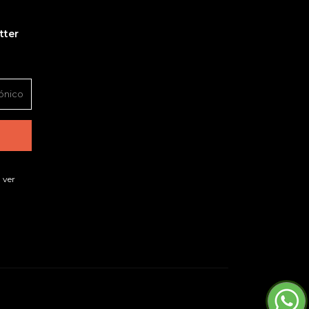
tter
 ver