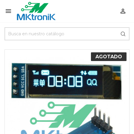


AGOTADO