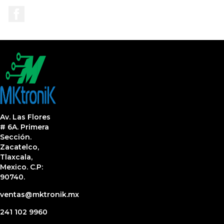
Facebook
Av. Las Flores
# 6A. Primera
Sección.
Zacatelco,
Tlaxcala,
Mexico. C.P:
90740.
ventas@mktronik.mx
241 102 9960