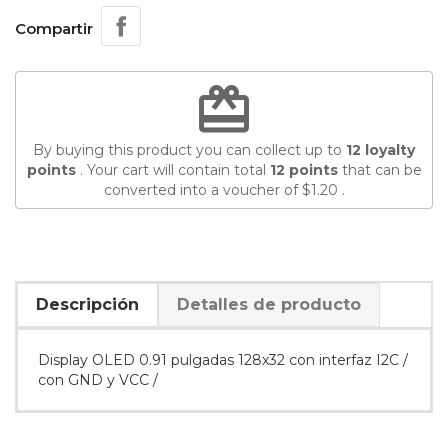
Compartir
redeem
By buying this product you can collect up to
12
loyalty
points
. Your cart will contain total
12
points
that can be
converted into a voucher of
$1.20
.
Descripción
Detalles de producto
Display OLED 0.91 pulgadas 128x32 con interfaz I2C /
con GND y VCC /