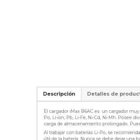
Descripción
Detalles de produc
El cargador iMax B6AC es un cargador muy c
Po, Li-ion, Pb, Li-Fe, Ni-Cd, Ni-Mh. Posee d
carga de almacenamiento prolongado. Puede 
Al trabajar con baterías Li-Po, se recomiend
útil de la batería. Nunca se debe dejar una b