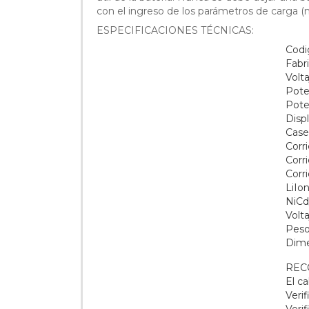
con el ingreso de los parámetros de carga (n
ESPECIFICACIONES TÉCNICAS:
Codi
Fabr
Volt
Pote
Pote
Displ
Case
Corri
Corr
Corr
LiIon
NiCd/
Volt
Peso
Dime
REC
El c
Verif