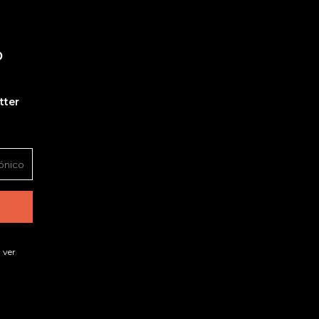
O
tter
 ver