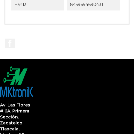
Ean13
8459694690431
Facebook
Av. Las Flores
# 6A. Primera
Sección.
Zacatelco,
Tlaxcala,