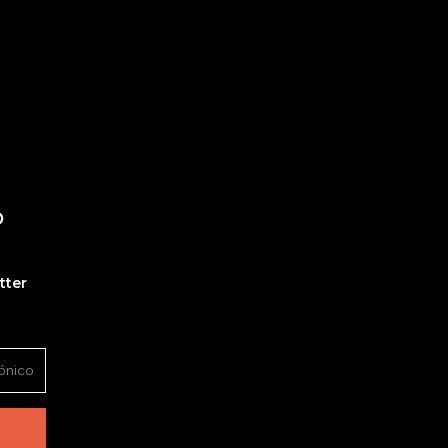
O
tter