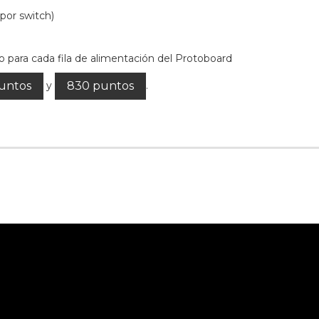
 por switch)
o para cada fila de alimentación del Protoboard
y
.
untos
830 puntos