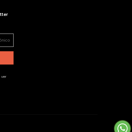
tter
 ver